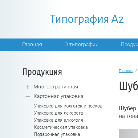
Типография A2
Главная
О типографии
Проду
Продукция
Главная
Шуб
Многостраничная
Картонная упаковка
Упаковка для колготок и носков
Шубер 
Упаковка для лекарств
на това
Упаковка для алкоголя
Косметическая упаковка
Подарочная упаковка