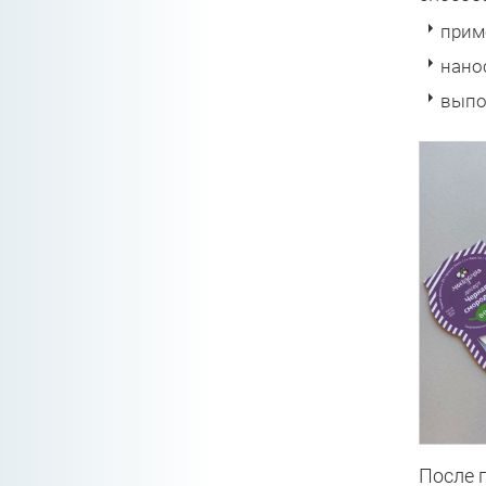
прим
нано
выпо
После 