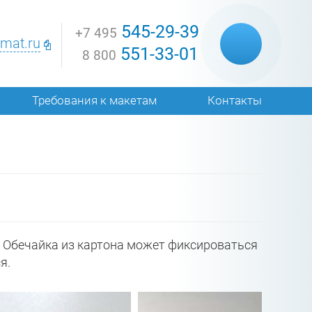
545-29-39
+7 495
mat.ru
551-33-01
8 800
Требования к макетам
Контакты
а. Обечайка из картона может фиксироваться
ся.