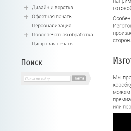
наприм
Дизайн и верстка
готовой
Офсетная печать
Особен
Персонализация
Изгото
произво
Послепечатная обработка
сторон.
Цифровая печать
Изго
Поиск
Мы про
коробк
можем 
премиа
или пе