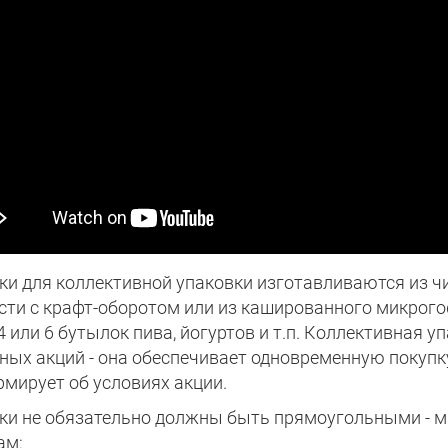
ки для коллективной упаковки изготавливаются из 
сти с крафт-оборотом или из кашированного микрого
, 4 или 6 бутылок пива, йогуртов и т.п. Коллективная
ных акций - она обеспечивает одновременную покупк
рмирует об условиях акции.
ки не обязательно должны быть прямоугольными - 
ам: