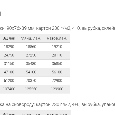
ы
и: 90х76х39 мм, картон 200 г/м2, 4+0, вырубка, склей
ВД лак
глянц. лам.
матов.лам.
18290
18860
19210
24750
27250
28110
31150
35480
36850
47100
54100
56100
61200
70370
72900
107400
125250
129900
а на сковороду: картон 230 г/м2, 4+0, вырубка, упако
ВД лак
глянц. лам.
матов. лам.