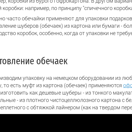
ер, коробки из бурого гофрокартона. В другом вариан
 коробки: например, по принципу "спичечного коробка
но часто обечайки применяют для упаковки подарков
вление шуберов (обечаек) из картона или бумаги - б
дство коробок, особенно, когда от упаковки не треб
товление обечаек
изводим упаковку на немецком оборудовании из люб
у, то есть муфт из картона (обечаек) применяются
оф
изготовить как дешевые шуберы - из тонкого макулат
льные - из плотного чистоцеллюлозного картона с б
реплетного с обтяжкой лайнером (как на твердом пере