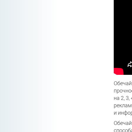
Обечай
прочно
на 2, 3
реклам
и инфо
Обечай
способ