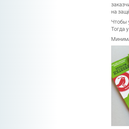
заказч
на защ
Чтобы 
Тогда 
Минима