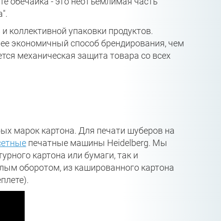
те обечайка - это неотъемлимая часть
".
 и коллективной упаковки продуктов.
олее экономичный способ брендирования, чем
уется механическая защита товара со всех
ых марок картона. Для печати шуберов на
сетные
печатные машины Heidelberg. Мы
урного картона или бумаги, так и
елым оборотом, из кашированного картона
плете).