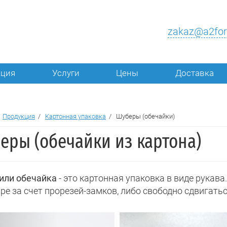
zakaz@a2for
кция
Услуги
Цены
Доставка
/
Продукция
/
Картонная упаковка
/
Шуберы (обечайки)
еры (обечайки из картона)
или обечайка
- это картонная упаковка в виде рукав
ре за счет прорезей-замков, либо свободно сдвигать